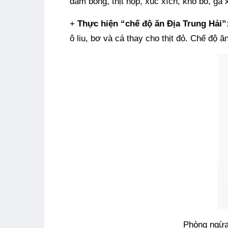
dăm bông, thịt hộp, xúc xích, khô bò, gà
+
Thực hiện “chế độ ăn Địa Trung Hải”
ô liu, bơ và cá thay cho thịt đỏ. Chế độ
Phòng ngừa 