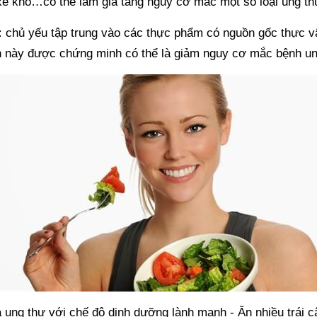
 xé khô…có thể làm gia tăng nguy cơ mắc một số loại ung th
:
chủ yếu tập trung vào các thực phẩm có nguồn gốc thực v
 ăn này được chứng minh có thể là giảm nguy cơ mắc bệnh u
ung thư với chế độ dinh dưỡng lành mạnh - Ăn nhiều trái c