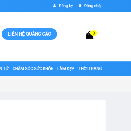
Đăng ký
Đăng nhập
0
Giỏ hàng
LIÊN HỆ QUẢNG CÁO
0đ
ỆN TỬ
CHĂM SÓC SỨC KHỎE
LÀM ĐẸP
THỜI TRANG