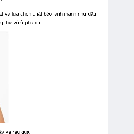
ư.
ật và lựa chọn chất béo lành mạnh như dầu
ng thư vú ở phụ nữ.
ây và rau quả