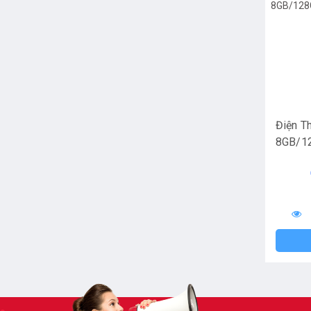
Điện T
8GB/12
Hãng