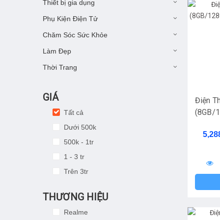
Thiết bị gia dụng
Phụ Kiện Điện Tử
Chăm Sóc Sức Khỏe
Làm Đẹp
Thời Trang
GIÁ
Điện T
(8GB/1
Tất cả
Chính 
Dưới 500k
5,28
500k - 1tr
1 - 3 tr
Trên 3tr
THƯƠNG HIỆU
Realme