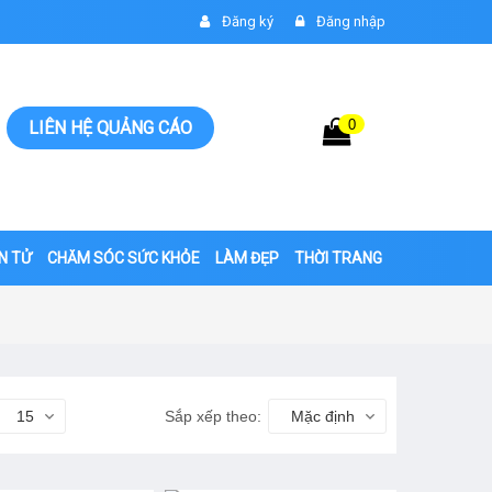
Đăng ký
Đăng nhập
0
Giỏ hàng
LIÊN HỆ QUẢNG CÁO
0đ
ỆN TỬ
CHĂM SÓC SỨC KHỎE
LÀM ĐẸP
THỜI TRANG
15
Sắp xếp theo:
Mặc định