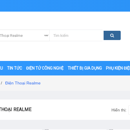
ỆU
TIN TỨC
ĐIỆN TỬ CÔNG NGHỆ
THIẾT BỊ GIA DỤNG
PHỤ KIỆN ĐI
Điện Thoại Realme
/
THOẠI REALME
Hiển thị: