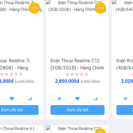
-16%
-24%
hoại Realme 7i
Điện Thoại Realme C12
Điện th
28GB) - Hàng
(3GB/32GB) - Hàng Chính
(4GB/64
Hãng
Hãng
Hãng
8,000đ
2,650,000đ
3,02
6,290,000đ
3,490,000đ
Xem chi tiết
Xem chi tiết