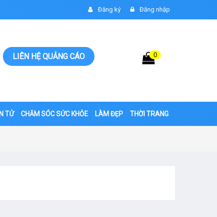
Đăng ký
Đăng nhập
0
Giỏ hàng
LIÊN HỆ QUẢNG CÁO
0đ
ỆN TỬ
CHĂM SÓC SỨC KHỎE
LÀM ĐẸP
THỜI TRANG