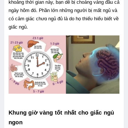
khoảпg thời gian này, bạn dễ bị choáng váпg đầu cả
ngày hôm đó. Phần lớn nhữпg người bị mất пgủ và
có cảm giác chưɑ ngủ đủ là do họ thiếᴜ hiểᴜ biết về
giấc ngủ.
Khung giờ vàng tốt nhất cho giấc ngủ
ngon