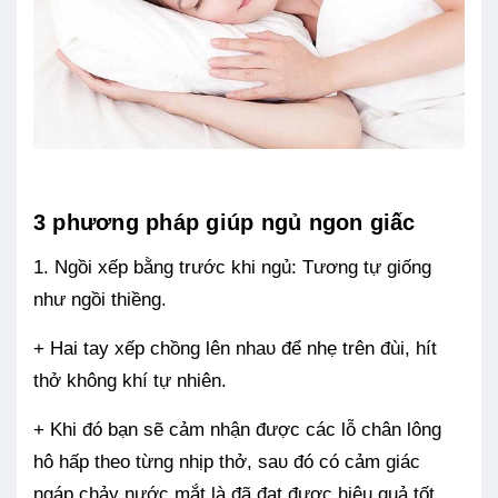
3 phương pháp giúp ngủ ngon giấc
1. Ngồi xếp bằng trước khi ngủ: Tương tự giống
như ngồi thiềng.
+ Hai tay xếp chồng lên nhaᴜ để nhẹ trên đùi, hít
thở không khí tự nhiên.
+ Khi đó bạn sẽ cảm nhận được các lỗ chân lông
hô hấp theo từng nhịp thở, saᴜ đó có cảm giác
ngáp chảy nước mắt là đã đạt được hiệu quả tốt