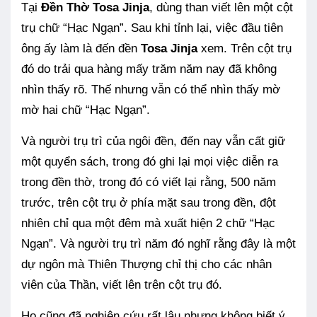
Tại
Đền Thờ
Tosa Jinja
,
dùng than viết lên một cột
trụ chữ “Hạc Ngạn”. Sau khi tỉnh lại, việc đầu tiên
ông ấy làm là đến đền
Tosa Jinja
xem. Trên cột trụ
đó do trải qua hàng mấy trăm năm nay đã không
nhìn thấy rõ. Thế nhưng vẫn có thể nhìn thấy mờ
mờ hai chữ “Hạc Ngạn”.
Và người trụ trì của ngôi đền, đến nay vẫn cất giữ
một quyển sách, trong đó ghi lại mọi việc diễn ra
trong đền thờ, trong đó có viết lại rằng, 500 năm
trước, trên cột trụ ở phía mặt sau trong đền, đột
nhiên chỉ qua một đêm mà xuất hiện 2 chữ “Hạc
Ngạn”. Và người trụ trì năm đó nghĩ rằng đây là một
dự ngôn mà Thiên Thượng chỉ thị cho các nhân
viên của Thần, viết lên trên cột trụ đó.
Họ cũng đã nghiên cứu rất lâu nhưng không biết ý