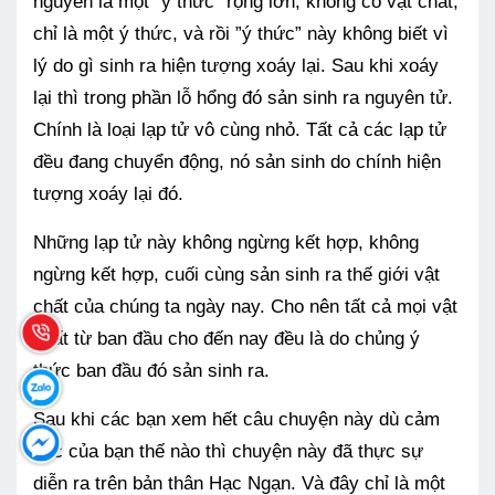
nguyên là một “ý thức” rộng lớn, không có vật chất,
chỉ là một ý thức, và rồi ”ý thức” này không biết vì
lý do gì sinh ra hiện tượng xoáy lại. Sau khi xoáy
lại thì trong phần lỗ hổng đó sản sinh ra nguyên tử.
Chính là loại lạp tử vô cùng nhỏ. Tất cả các lạp tử
đều đang chuyển động, nó sản sinh do chính hiện
tượng xoáy lại đó.
Những lạp tử này không ngừng kết hợp, không
ngừng kết hợp, cuối cùng sản sinh ra thế giới vật
chất của chúng ta ngày nay. Cho nên tất cả mọi vật
chất từ ban đầu cho đến nay đều là do chủng ý
thức ban đầu đó sản sinh ra.
Sau khi các bạn xem hết câu chuyện này dù cảm
xúc của bạn thế nào thì chuyện này đã thực sự
diễn ra trên bản thân Hạc Ngạn. Và đây chỉ là một