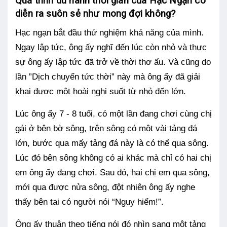
Quá trình du hành thời gian của Hạc Ngạn có
diễn ra suôn sẻ như mong đợi không?
Hạc ngạn bắt đầu thử nghiệm khả năng của mình.
Ngay lập tức, ông ấy nghĩ đến lúc còn nhỏ và thực
sự ông ấy lập tức đã trở về thời thơ ấu. Và cũng do
lần ”Dịch chuyển tức thời” này mà ông ấy đã giải
khai được một hoài nghi suốt từ nhỏ đến lớn.
Lúc ông ấy 7 - 8 tuổi, có một lần đang chơi cùng chị
gái ở bên bờ sông, trên sông có một vài tảng đá
lớn, bước qua mấy tảng đá này là có thể qua sông.
Lúc đó bên sông không có ai khác mà chỉ có hai chị
em ông ấy đang chơi. Sau đó, hai chị em qua sông,
mới qua được nửa sông, đột nhiên ông ấy nghe
thấy bên tai có người nói “Nguy hiểm!”.
Ông ấy thuận theo tiếng nói đó nhìn sang một tảng