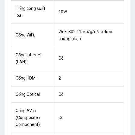
Tổng công suất
10W
loa:
Wi-Fi 802.11a/b/g/n/ac được
Cổng WiFi:
chứng nhận
Cổng Internet
Có
(LAN):
Cổng HDMI:
2
Cổng Optical:
Có
Cổng AV in
(Composite /
Có
Component):