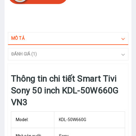
MÔ TẢ
ĐÁNH GIÁ (1)
Thông tin chi tiết Smart Tivi
Sony 50 inch KDL-50W660G
VN3
Model:
KDL-50W660G
Nhà sản xuất:
Sony