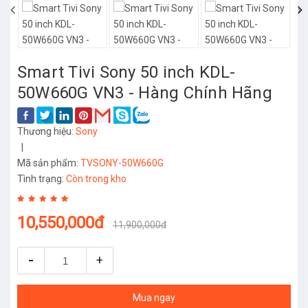
‹
›
Smart Tivi Sony 50 inch KDL-
50W660G VN3 - Hàng Chính Hãng
Thương hiệu:
Sony
|
Mã sản phẩm:
TVSONY-50W660G
Tình trạng:
Còn trong kho
10,550,000đ
11,900,000đ
-
+
Mua ngay