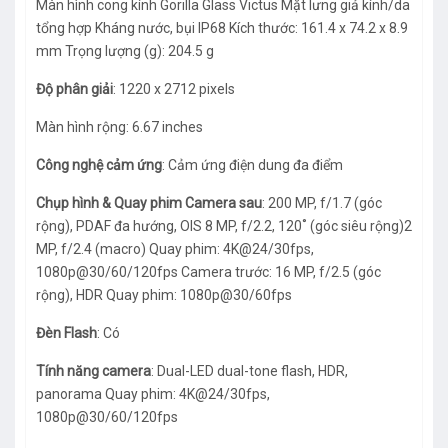
Màn hình cong kính Gorilla Glass Victus Mặt lưng giả kính/da
tổng hợp Kháng nước, bụi IP68 Kích thước: 161.4 x 74.2 x 8.9
mm Trọng lượng (g): 204.5 g
Độ phân giải
: 1220 x 2712 pixels
Màn hình rộng: 6.67 inches
Công nghệ cảm ứng
: Cảm ứng điện dung đa điểm
Chụp hình & Quay phim Camera sau
: 200 MP, f/1.7 (góc
rộng), PDAF đa hướng, OIS 8 MP, f/2.2, 120˚ (góc siêu rộng)2
MP, f/2.4 (macro) Quay phim: 4K@24/30fps,
1080p@30/60/120fps Camera trước: 16 MP, f/2.5 (góc
rộng), HDR Quay phim: 1080p@30/60fps
Đèn Flash
: Có
Tính năng camera
: Dual-LED dual-tone flash, HDR,
panorama Quay phim: 4K@24/30fps,
1080p@30/60/120fps