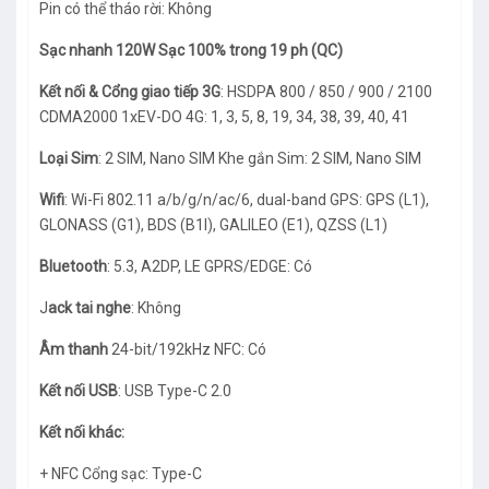
Pin có thể tháo rời: Không
Sạc nhanh 120W Sạc 100% trong 19 ph (QC)
Kết nối & Cổng giao tiếp 3G
: HSDPA 800 / 850 / 900 / 2100
CDMA2000 1xEV-DO 4G: 1, 3, 5, 8, 19, 34, 38, 39, 40, 41
Loại Sim
: 2 SIM, Nano SIM Khe gắn Sim: 2 SIM, Nano SIM
Wifi
: Wi-Fi 802.11 a/b/g/n/ac/6, dual-band GPS: GPS (L1),
GLONASS (G1), BDS (B1I), GALILEO (E1), QZSS (L1)
Bluetooth
: 5.3, A2DP, LE GPRS/EDGE: Có
J
ack tai nghe
: Không
Âm thanh
24-bit/192kHz NFC: Có
Kết nối USB
: USB Type-C 2.0
Kết nối khác:
+ NFC Cổng sạc: Type-C