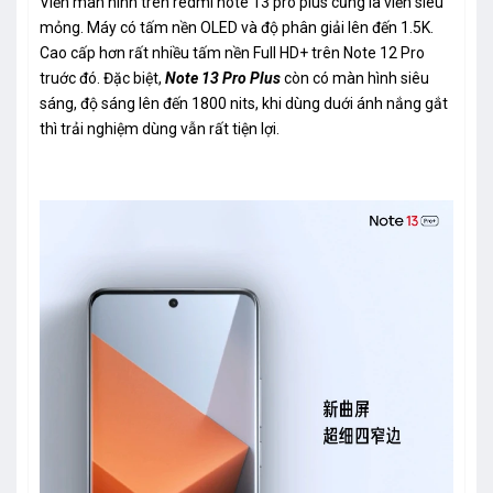
Viền màn hình trên redmi note 13 pro plus cũng là viền siêu
mỏng. Máy có tấm nền OLED và độ phân giải lên đến 1.5K.
Cao cấp hơn rất nhiều tấm nền Full HD+ trên Note 12 Pro
truớc đó. Đặc biệt,
Note 13 Pro Plus
còn có màn hình siêu
sáng, độ sáng lên đến 1800 nits, khi dùng duới ánh nắng gắt
thì trải nghiệm dùng vẫn rất tiện lợi.