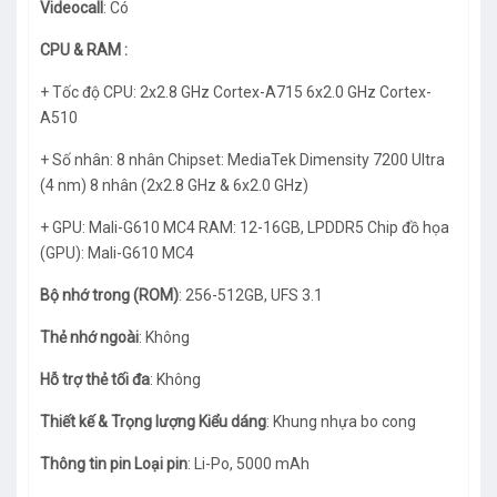
Videocall
: Có
CPU & RAM :
+ Tốc độ CPU: 2x2.8 GHz Cortex-A715 6x2.0 GHz Cortex-
A510
+ Số nhân: 8 nhân Chipset: MediaTek Dimensity 7200 Ultra
(4 nm) 8 nhân (2x2.8 GHz & 6x2.0 GHz)
+ GPU: Mali-G610 MC4 RAM: 12-16GB, LPDDR5 Chip đồ họa
(GPU): Mali-G610 MC4
Bộ nhớ trong (ROM)
: 256-512GB, UFS 3.1
Thẻ nhớ ngoài
: Không
Hỗ trợ thẻ tối đa
: Không
Thiết kế & Trọng lượng Kiểu dáng
: Khung nhựa bo cong
Thông tin pin Loại pin
: Li-Po, 5000 mAh