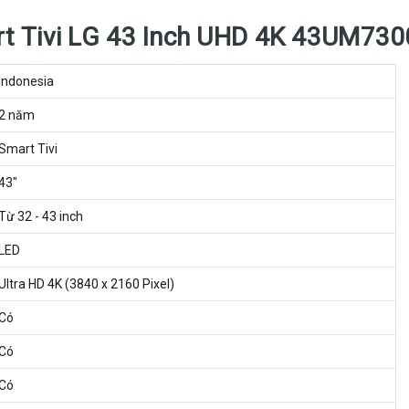
mart Tivi LG 43 Inch UHD 4K 43UM73
Indonesia
2 năm
Smart Tivi
43"
Từ 32 - 43 inch
LED
Ultra HD 4K (3840 x 2160 Pixel)
Có
Có
Có