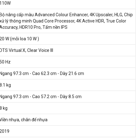
110W
Bộ nâng cấp màu Advanced Colour Enhancer, 4K Upscaler, HLG, Chip
xử lý thông minh Quad Core Processor, 4K Active HDR, True Color
Accuracy, HDR10 Pro, Tấm nền IPS
20 W (mỗi loa 10 W )
DTS Virtual:X, Clear Voice III
50 Hz
Ngang 97.3 cm - Cao 62.3 cm - Dày 21.6 cm
8.1 kg
Ngang 97.3 cm - Cao 57.2 cm - Dày 8.5 cm
8 kg
Viền nhựa, chân đế nhựa
2019