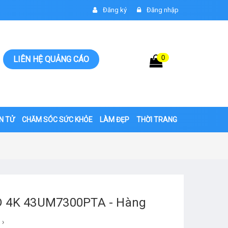
Đăng ký
Đăng nhập
0
Giỏ hàng
LIÊN HỆ QUẢNG CÁO
0đ
ỆN TỬ
CHĂM SÓC SỨC KHỎE
LÀM ĐẸP
THỜI TRANG
HD 4K 43UM7300PTA - Hàng
›