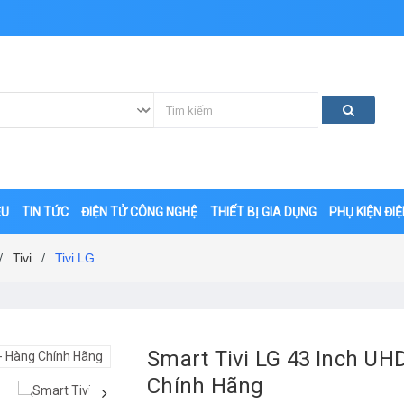
ỆU
TIN TỨC
ĐIỆN TỬ CÔNG NGHỆ
THIẾT BỊ GIA DỤNG
PHỤ KIỆN ĐI
Tivi
Tivi LG
/
/
Smart Tivi LG 43 Inch U
Chính Hãng
‹