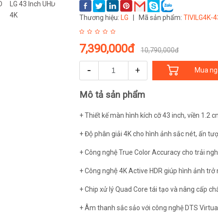
Thương hiệu:
LG
|
Mã sản phẩm:
TIVILG4K-
7,390,000đ
10,790,000đ
-
+
Mua ng
Mô tả sản phẩm
+ Thiết kế màn hình kích cỡ 43 inch, viền 1.2 c
+ Độ phân giải 4K cho hình ảnh sắc nét, ấn tư
+ Công nghệ True Color Accuracy cho trải ng
+ Công nghệ 4K Active HDR giúp hình ảnh trở
+ Chip xử lý Quad Core tái tạo và nâng cấp ch
+ Âm thanh sắc sảo với công nghệ DTS Virtual