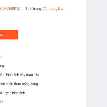
43UM7300PTA
|
Tình trạng:
Còn trong kho
ay
m.
ợng.
hiệm hình ảnh đầy màu sắc.
 nên chân thực, sống động.
ất lượng hình ảnh.
:X.