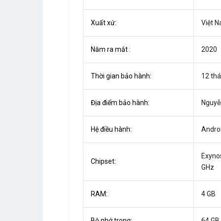
Xuất xứ:
Việt 
Năm ra mắt :
2020
Thời gian bảo hành:
12 th
Địa điểm bảo hành:
Nguyễ
Hệ điều hành:
Andro
Exynos
Chipset:
GHz
RAM:
4 GB
Bộ nhớ trong:
64 GB