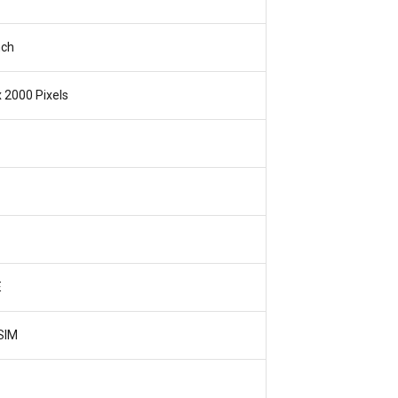
nch
 2000 Pixels
E
SIM