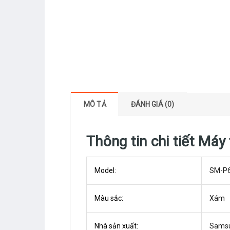
MÔ TẢ
ĐÁNH GIÁ (0)
Thông tin chi tiết Má
Model:
SM-P
Màu sắc:
Xám
Nhà sản xuất:
Sams