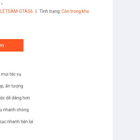
›
BLETSAM-GTAS6
|
Tình trạng:
Còn trong kho
ay
 mọi tác vụ
p, ấn tượng
việc dễ dàng hơn
iệu nhanh chóng
ạc nhanh tiện lợi