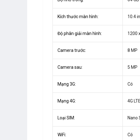
Kích thước màn hình:
10.4 i
Độ phân giải màn hình:
1200 x
Camera trước:
8 MP
Camera sau:
5 MP
Mạng 3G:
Có
Mạng 4G:
4G LT
Loại SIM:
Nano 
WiFi:
Có