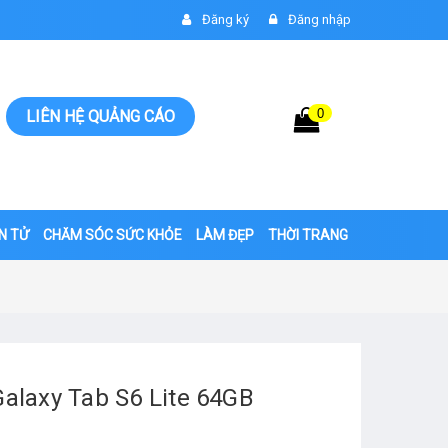
Đăng ký
Đăng nhập
0
Giỏ hàng
LIÊN HỆ QUẢNG CÁO
0đ
ỆN TỬ
CHĂM SÓC SỨC KHỎE
LÀM ĐẸP
THỜI TRANG
alaxy Tab S6 Lite 64GB
g