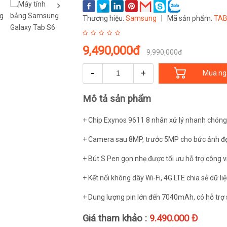
‹
Thương hiệu:
Samsung
|
Mã sản phẩm:
TA
9,490,000đ
9,990,000đ
-
+
Mua ng
Mô tả sản phẩm
+ Chip Exynos 9611 8 nhân xử lý nhanh chóng
+ Camera sau 8MP, trước 5MP cho bức ảnh đẹ
+ Bút S Pen gọn nhẹ được tối ưu hỗ trợ công 
+ Kết nối không dây Wi-Fi, 4G LTE chia sẻ dữ l
+ Dung lượng pin lớn đến 7040mAh, có hỗ trợ s
Giá tham khảo :
9.490.000 Đ