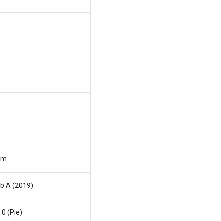
g
im
ab A (2019)
.0 (Pie)