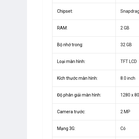
Chipset:
Snapdrag
RAM:
2 GB
Bộ nhớ trong:
32 GB
Loại màn hình:
TFT LCD
Kích thước màn hình:
8.0 inch
Độ phân giải màn hình:
1280 x 80
Camera trước:
2 MP
Mạng 3G:
Có