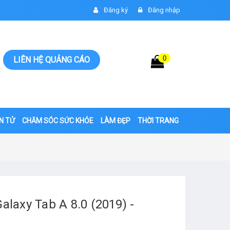
Đăng ký
Đăng nhập
0
Giỏ hàng
LIÊN HỆ QUẢNG CÁO
0đ
ỆN TỬ
CHĂM SÓC SỨC KHỎE
LÀM ĐẸP
THỜI TRANG
laxy Tab A 8.0 (2019) -