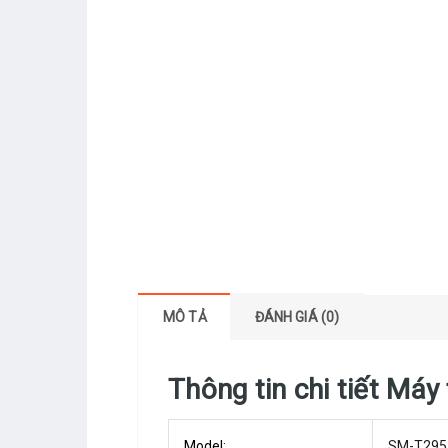
MÔ TẢ
ĐÁNH GIÁ (0)
Thông tin chi tiết Má
Model:
SM-T295