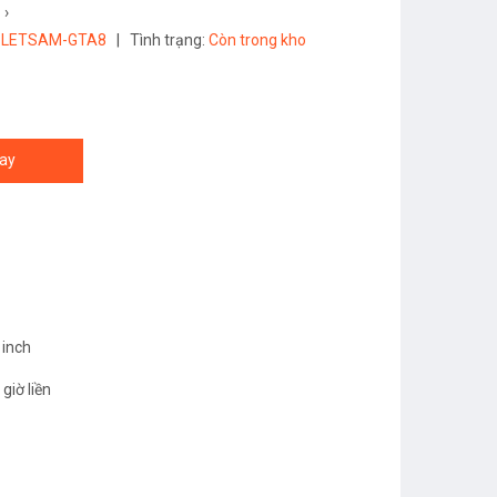
›
BLETSAM-GTA8
|
Tình trạng:
Còn trong kho
ay
 inch
giờ liền