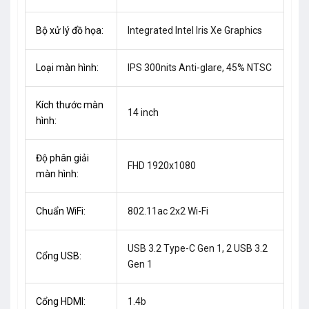
Bộ xử lý đồ họa:
Integrated Intel Iris Xe Graphics
Loại màn hình:
IPS 300nits Anti-glare, 45% NTSC
Kích thước màn
14 inch
hình:
Độ phân giải
FHD 1920x1080
màn hình:
Chuẩn WiFi:
802.11ac 2x2 Wi-Fi
USB 3.2 Type-C Gen 1, 2 USB 3.2
Cổng USB:
Gen 1
Cổng HDMI:
1.4b