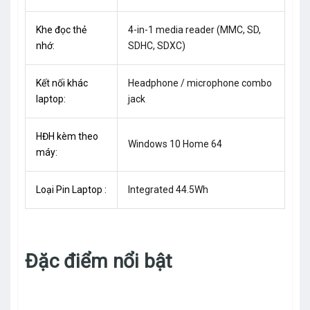
Khe đọc thẻ
4-in-1 media reader (MMC, SD,
nhớ:
SDHC, SDXC)
Kết nối khác
Headphone / microphone combo
laptop:
jack
HĐH kèm theo
Windows 10 Home 64
máy:
Loại Pin Laptop :
Integrated 44.5Wh
Đặc điểm nổi bật