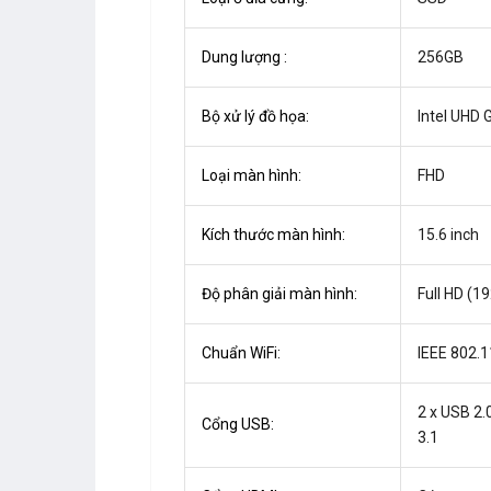
Dung lượng :
256GB
Bộ xử lý đồ họa:
Intel UHD 
Loại màn hình:
FHD
Kích thước màn hình:
15.6 inch
Độ phân giải màn hình:
Full HD (1
Chuẩn WiFi:
IEEE 802.
2 x USB 2.
Cổng USB:
3.1