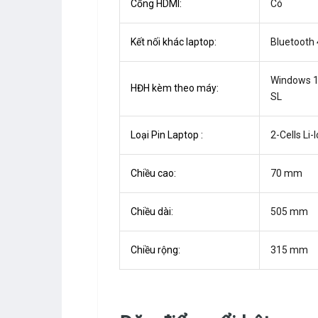
Cổng HDMI:
Có
Kết nối khác laptop:
Bluetooth 
Windows 
HĐH kèm theo máy:
SL
Loại Pin Laptop :
2-Cells Li-
Chiều cao:
70 mm
Chiều dài:
505 mm
Chiều rộng:
315 mm