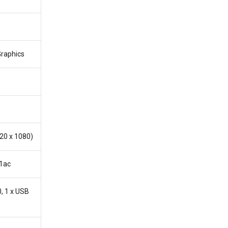
Graphics
920 x 1080)
11ac
0, 1 x USB