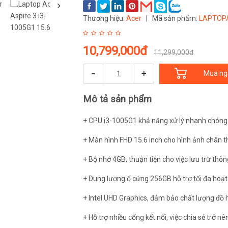
‹
Thương hiệu:
Acer
|
Mã sản phẩm:
LAPTOP
10,799,000đ
11,299,000đ
-
+
Mua ng
Mô tả sản phẩm
+ CPU i3-1005G1 khả năng xử lý nhanh chóng
+ Màn hình FHD 15.6 inch cho hình ảnh chân t
+ Bộ nhớ 4GB, thuận tiện cho việc lưu trữ thôn
+ Dung lượng ổ cứng 256GB hỗ trợ tối đa hoạ
+ Intel UHD Graphics, đảm bảo chất lượng đồ
+ Hỗ trợ nhiều cổng kết nối, việc chia sẻ trở n