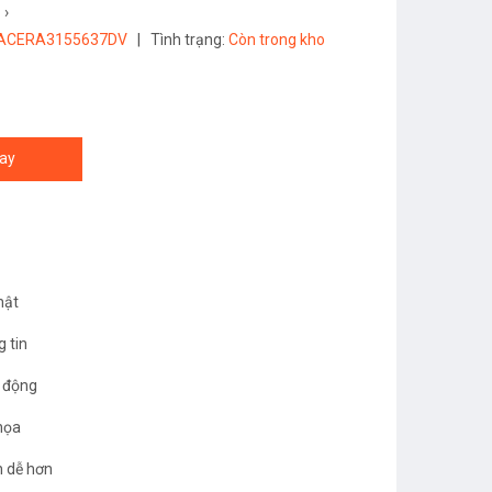
›
ACERA3155637DV
|
Tình trạng:
Còn trong kho
ay
hật
g tin
t động
 họa
ên dễ hơn