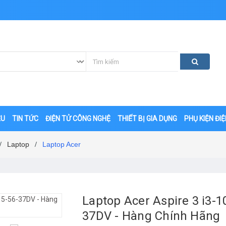
ỆU
TIN TỨC
ĐIỆN TỬ CÔNG NGHỆ
THIẾT BỊ GIA DỤNG
PHỤ KIỆN ĐI
Laptop
Laptop Acer
/
/
Laptop Acer Aspire 3 i3-1
37DV - Hàng Chính Hãng