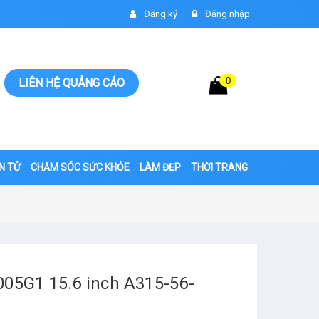
Đăng ký
Đăng nhập
0
Giỏ hàng
LIÊN HỆ QUẢNG CÁO
0đ
ỆN TỬ
CHĂM SÓC SỨC KHỎE
LÀM ĐẸP
THỜI TRANG
005G1 15.6 inch A315-56-