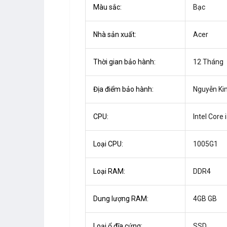
Màu sắc:
Bạc
Nhà sản xuất:
Acer
Thời gian bảo hành:
12 Tháng
Địa điểm bảo hành:
Nguyễn Ki
CPU:
Intel Core 
Loại CPU:
1005G1
Loại RAM:
DDR4
Dung lượng RAM:
4GB GB
Loại ổ đĩa cứng:
SSD