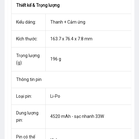
Thiết kế & Trọng lượng
Kiểu dáng:
Thanh + Cảm ứng
Kích thước:
163.7 x 76.4 x 7.8 mm
Trọng lượng
196 g
(g):
Thông tin pin
Loại pin:
Li-Po
Dung lượng
4520 mAh - sạc nhanh 33W
pin:
Pin có thể