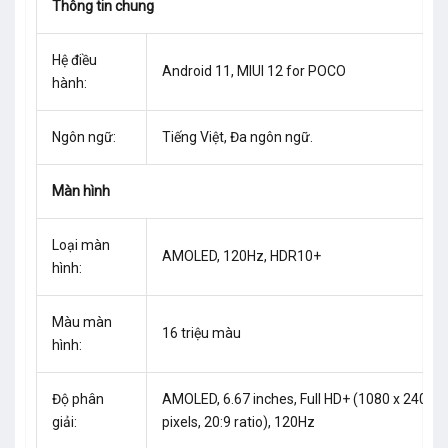
Thông tin chung
Hệ điều
Android 11, MIUI 12 for POCO
hành:
Ngôn ngữ:
Tiếng Việt, Đa ngôn ngữ.
Màn hình
Loại màn
AMOLED, 120Hz, HDR10+
hình:
Màu màn
16 triệu màu
hình:
Độ phân
AMOLED, 6.67 inches, Full HD+ (1080 x 2400
giải:
pixels, 20:9 ratio), 120Hz