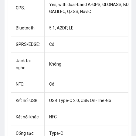
Yes, with dual-band A-GPS, GLONASS, BDS,
GPS:
GALILEO, QZSS, NavIC
Bluetooth:
5.1, A2DP, LE
GPRS/EDGE:
Có
Jack tai
Không
nghe:
NFC:
Có
Kết nối USB:
USB Type-C 2.0, USB On-The-Go
Kết nối khác:
NFC
Cổng sạc:
Type-C