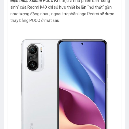
Điện thoại Xiaomi POCO F3
được ví như phiên bản “song
sinh” của Redmi K40 khi sở hữu thiết kế lẫn “nội thất” gần
như tương đồng nhau, ngoại trừ phần logo Redmi sẽ được
thay bằng POCO ở mặt sau.