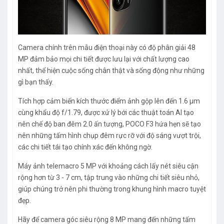
Camera chính trên mẫu điện thoại này có độ phân giải 48
MP đảm bảo mọi chi tiết được lưu lại với chất lượng cao
nhất, thể hiện cuộc sống chân thật và sống động như những
gì bạn thấy.
Tích hợp cảm biến kích thước điểm ảnh gộp lên đến 1.6 μm
cùng khẩu độ f/1.79, được xử lý bới các thuật toán AI tạo
nên chế độ ban đêm 2.0 ấn tượng, POCO F3 hứa hẹn sẽ tạo
nên những tấm hình chụp đêm rực rỡ với độ sáng vượt trội,
các chi tiết tái tạo chính xác đến không ngờ.
Máy ảnh telemacro 5 MP với khoảng cách lấy nét siêu cận
rộng hơn từ 3 - 7 cm, tập trung vào những chi tiết siêu nhỏ,
giúp chúng trở nên phi thường trong khung hình macro tuyệt
đẹp.
Hãy để camera góc siêu rộng 8 MP mang đến những tấm