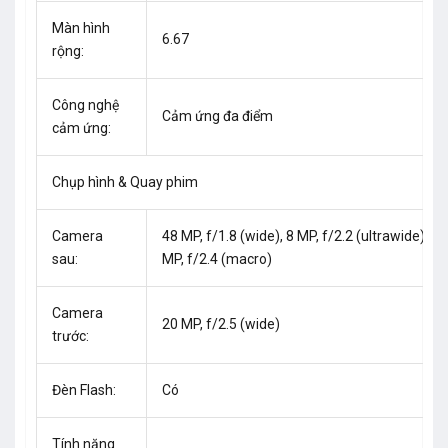
Màn hình
6.67
rộng:
Công nghệ
Cảm ứng đa điểm
cảm ứng:
Chụp hình & Quay phim
Camera
48 MP, f/1.8 (wide), 8 MP, f/2.2 (ultrawide), 5
sau:
MP, f/2.4 (macro)
Camera
20 MP, f/2.5 (wide)
trước:
Đèn Flash:
Có
Tính năng