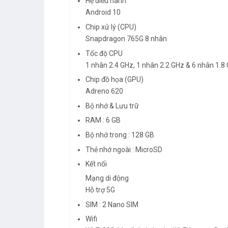
Hệ điều hành
Android 10
Chip xử lý (CPU)
Snapdragon 765G 8 nhân
Tốc độ CPU
1 nhân 2.4 GHz, 1 nhân 2.2 GHz & 6 nhân 1.8
Chip đồ họa (GPU)
Adreno 620
Bộ nhớ & Lưu trữ
RAM : 6 GB
Bộ nhớ trong : 128 GB
Thẻ nhớ ngoài : MicroSD
Kết nối
Mạng di động
Hỗ trợ 5G
SIM : 2 Nano SIM
Wifi