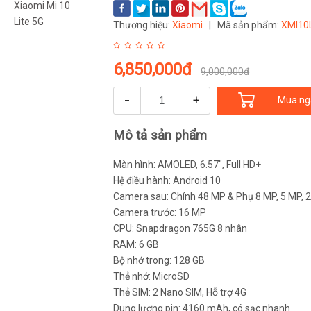
Thương hiệu:
Xiaomi
|
Mã sản phẩm:
XMI10
6,850,000đ
9,000,000đ
-
+
Mua ng
Mô tả sản phẩm
Màn hình: AMOLED, 6.57", Full HD+
Hệ điều hành: Android 10
Camera sau: Chính 48 MP & Phụ 8 MP, 5 MP, 
Camera trước: 16 MP
CPU: Snapdragon 765G 8 nhân
RAM: 6 GB
Bộ nhớ trong: 128 GB
Thẻ nhớ: MicroSD
Thẻ SIM: 2 Nano SIM, Hỗ trợ 4G
Dung lượng pin: 4160 mAh, có sạc nhanh