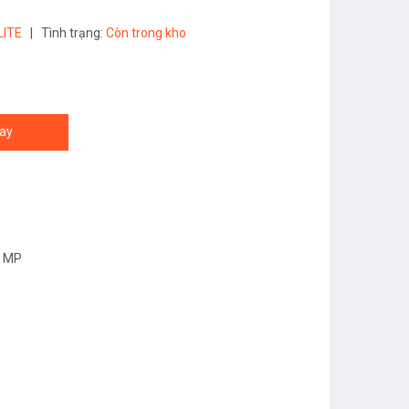
LITE
|
Tình trạng:
Còn trong kho
ay
2 MP