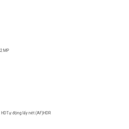
, 2 MP
 HDTự động lấy nét (AF)HDR