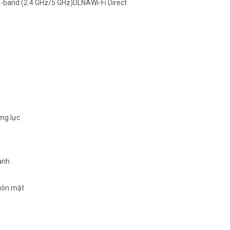
l-band (2.4 GHz/5 GHz)DLNAWi-Fi Direct
ờng lực
hanh
uôn mặt