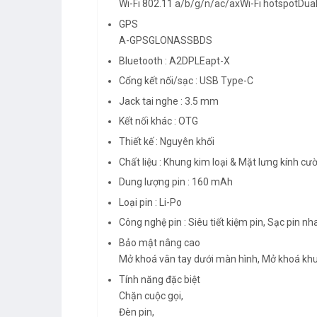
Wi-Fi 802.11 a/b/g/n/ac/axWi-Fi hotspotDua
GPS
A-GPSGLONASSBDS
Bluetooth : A2DPLEapt-X
Cổng kết nối/sạc : USB Type-C
Jack tai nghe : 3.5 mm
Kết nối khác : OTG
Thiết kế : Nguyên khối
Chất liệu : Khung kim loại & Mặt lưng kính cư
Dung lượng pin : 160 mAh
Loại pin : Li-Po
Công nghệ pin : Siêu tiết kiệm pin, Sạc pin n
Bảo mật nâng cao
Mở khoá vân tay dưới màn hình, Mở khoá kh
Tính năng đặc biệt
Chặn cuộc gọi,
Đèn pin,