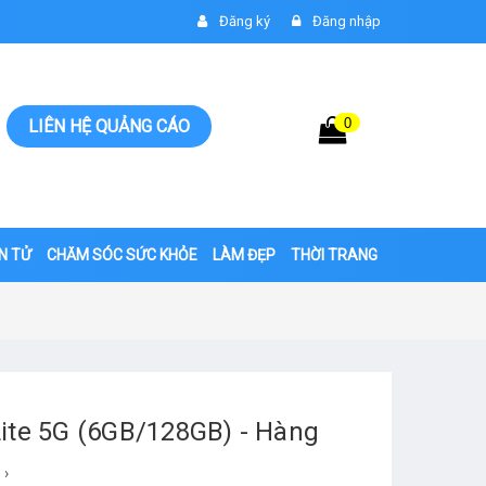
Đăng ký
Đăng nhập
0
Giỏ hàng
LIÊN HỆ QUẢNG CÁO
0đ
ỆN TỬ
CHĂM SÓC SỨC KHỎE
LÀM ĐẸP
THỜI TRANG
Lite 5G (6GB/128GB) - Hàng
›