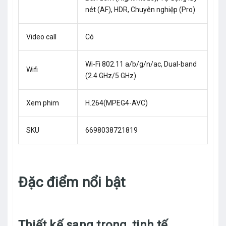
nét (AF), HDR, Chuyên nghiệp (Pro)
Video call
Có
Wi-Fi 802.11 a/b/g/n/ac, Dual-band
Wifi
(2.4 GHz/5 GHz)
Xem phim
H.264(MPEG4-AVC)
SKU
6698038721819
Đặc điểm nổi bật
Thiết kế sang trọng, tinh tế