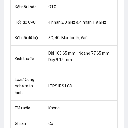
Kết nối khác
OTG
Tốc độ CPU
4 nhân 2.0 GHz & 4 nhân 1.8 GHz
Kết nối dữ liệu
3G, 4G, Bluetooth, Wifi
Dài 163.65 mm - Ngang 77.65 mm -
Kích thước
Dày 9.15 mm
Loại/ Công
nghệ màn
LTPS IPS LCD
hình
FM radio
Không
Ghi âm
Có