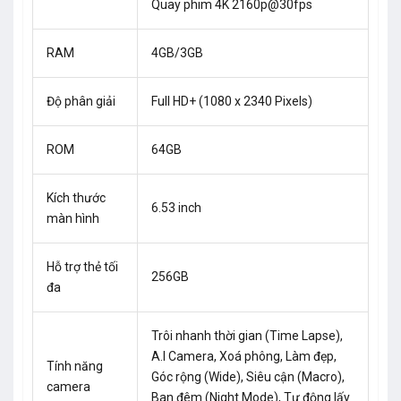
Quay phim 4K 2160p@30fps
RAM
4GB/3GB
Độ phân giải
Full HD+ (1080 x 2340 Pixels)
ROM
64GB
Kích thước
6.53 inch
màn hình
Hỗ trợ thẻ tối
256GB
đa
Trôi nhanh thời gian (Time Lapse),
A.I Camera, Xoá phông, Làm đẹp,
Tính năng
Góc rộng (Wide), Siêu cận (Macro),
camera
Ban đêm (Night Mode), Tự động lấy