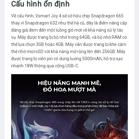
Cấu hình ổn định
Về cấu hình, Vsmart Joy 4 sẽ sở hữu chip Snapdragon 665
thay vì Snapdragon 632 như thế hệ cũ, đây là điểm nâng cấp
đáng giá đem đến một luồng gió mới về khả năng xử lý tác
vụ. Máy được trang bị bộ nhớ trong 64GB, và bộ nhớ RAM có
thể lựa chọn 3GB hoặc 4GB. Máy vẫn được trang bị khe cắm
thẻ nhớ microSD với khả năng mở rộng lên đến 256GB. Máy
được trang bị viên pin có dung lượng 5000mAh, hỗ trợ sạc
nhanh 18W thông qua cổng USB-C.