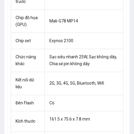
trước
Chip đồ họa
Mali-G78 MP14
(GPU)
Chip set
Exynos 2100
Chức năng
Sạc siêu nhanh 25W, Sạc không dây,
khác
Chia sẻ pin không dây
Kết nối dữ
2G, 3G, 4G, 5G, Bluetooth, Wifi
liệu
Đèn Flash
Có
161.5 x 75.6 x 7.8 mm
Kích thước