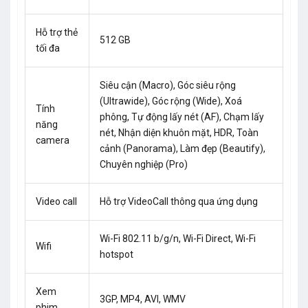
Hỗ trợ thẻ
512 GB
tối đa
Siêu cận (Macro), Góc siêu rộng
(Ultrawide), Góc rộng (Wide), Xoá
Tính
phông, Tự động lấy nét (AF), Chạm lấy
năng
nét, Nhận diện khuôn mặt, HDR, Toàn
camera
cảnh (Panorama), Làm đẹp (Beautify),
Chuyên nghiệp (Pro)
Video call
Hỗ trợ VideoCall thông qua ứng dụng
Wi-Fi 802.11 b/g/n, Wi-Fi Direct, Wi-Fi
Wifi
hotspot
Xem
3GP, MP4, AVI, WMV
phim