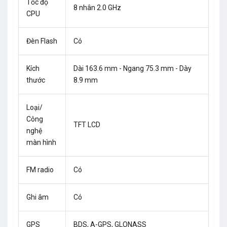
Tốc độ
8 nhân 2.0 GHz
CPU
Đèn Flash
Có
Kích
Dài 163.6 mm - Ngang 75.3 mm - Dày
thước
8.9 mm
Loại/
Công
TFT LCD
nghệ
màn hình
FM radio
Có
Ghi âm
Có
GPS
BDS, A-GPS, GLONASS