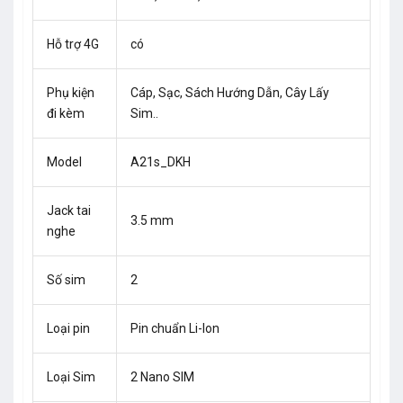
Hỗ trợ 4G
có
Phụ kiện
Cáp, Sạc, Sách Hướng Dẫn, Cây Lấy
đi kèm
Sim..
Model
A21s_DKH
Jack tai
3.5 mm
nghe
Số sim
2
Loại pin
Pin chuẩn Li-Ion
Loại Sim
2 Nano SIM