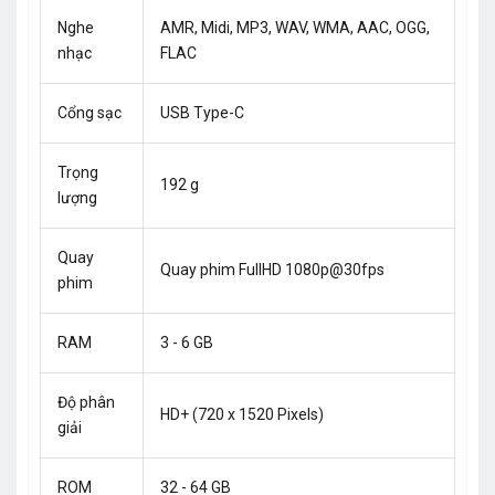
Nghe
AMR, Midi, MP3, WAV, WMA, AAC, OGG,
nhạc
FLAC
Cổng sạc
USB Type-C
Trọng
192 g
lượng
Quay
Quay phim FullHD 1080p@30fps
phim
RAM
3 - 6 GB
Độ phân
HD+ (720 x 1520 Pixels)
giải
ROM
32 - 64 GB