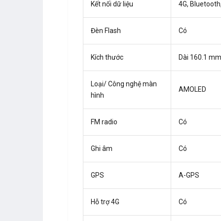
Kết nối dữ liệu
4G, Bluetooth
Đèn Flash
Có
Kích thước
Dài 160.1 mm
Loại/ Công nghệ màn
AMOLED
hình
FM radio
Có
Ghi âm
Có
GPS
A-GPS
Hỗ trợ 4G
Có