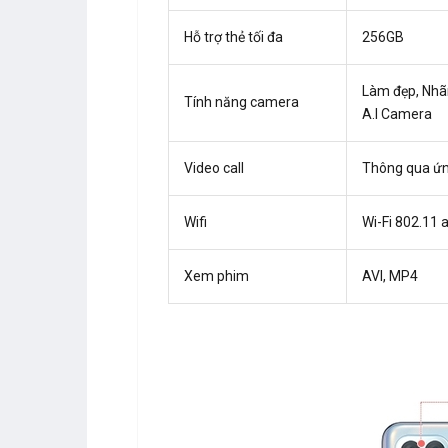
Hỗ trợ thẻ tối đa
256GB
Làm đẹp, Nhãn
Tính năng camera
A.I Camera
Video call
Thông qua ứn
Wifi
Wi-Fi 802.11 
Xem phim
AVI, MP4