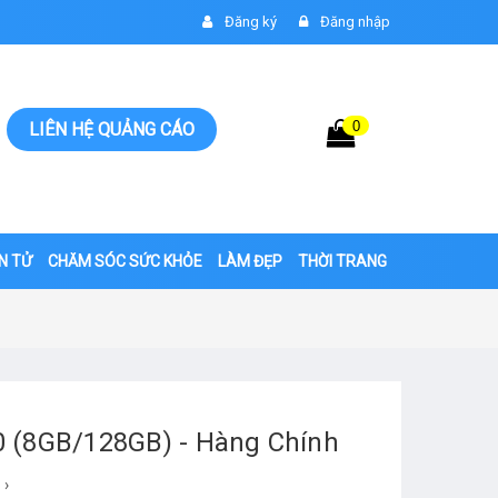
Đăng ký
Đăng nhập
0
Giỏ hàng
LIÊN HỆ QUẢNG CÁO
0đ
ỆN TỬ
CHĂM SÓC SỨC KHỎE
LÀM ĐẸP
THỜI TRANG
0 (8GB/128GB) - Hàng Chính
›