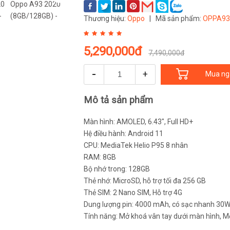
Thương hiệu:
Oppo
|
Mã sản phẩm:
OPPA9
5,290,000đ
7,490,000đ
-
+
Mua ng
Mô tả sản phẩm
Màn hình: AMOLED, 6.43", Full HD+
Hệ điều hành: Android 11
CPU: MediaTek Helio P95 8 nhân
RAM: 8GB
Bộ nhớ trong: 128GB
Thẻ nhớ: MicroSD, hỗ trợ tối đa 256 GB
Thẻ SIM: 2 Nano SIM, Hỗ trợ 4G
Dung lượng pin: 4000 mAh, có sạc nhanh 30
Tính năng: Mở khoá vân tay dưới màn hình, 