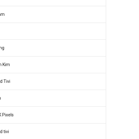
Nam
́ng
n Kim
d Tivi
h
 Pixels
 tivi