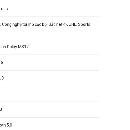
nits
 Công nghệ tối mờ cục bộ, Sắc nét 4K UHD, Sports
anh Dolby MS12
4G
.0
0
oth 5.0