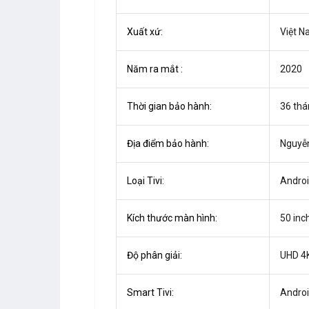
Xuất xứ:
Việt 
Năm ra mắt :
2020
Thời gian bảo hành:
36 tha
Địa điểm bảo hành:
Nguyễ
Loại Tivi:
Androi
Kích thước màn hình:
50 inc
Độ phân giải:
UHD 4K
Smart Tivi:
Android