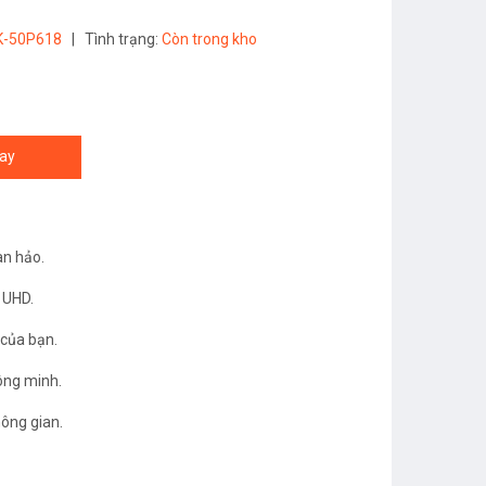
K-50P618
|
Tình trạng:
Còn trong kho
ay
àn hảo.
 UHD.
 của bạn.
hông minh.
hông gian.