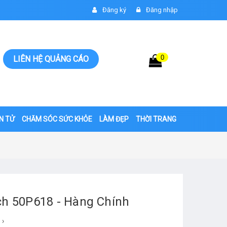
Đăng ký
Đăng nhập
0
Giỏ hàng
LIÊN HỆ QUẢNG CÁO
0đ
ỆN TỬ
CHĂM SÓC SỨC KHỎE
LÀM ĐẸP
THỜI TRANG
nch 50P618 - Hàng Chính
›