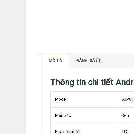
MÔ TẢ
ĐÁNH GIÁ (0)
Thông tin chi tiết And
Model:
50P61
Màu sắc:
Đen
Nhà sản xuất:
TCL