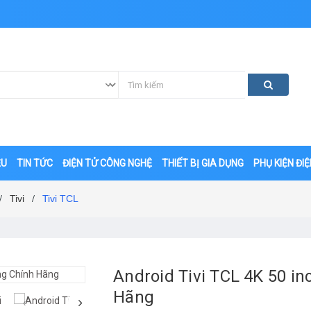
ỆU
TIN TỨC
ĐIỆN TỬ CÔNG NGHỆ
THIẾT BỊ GIA DỤNG
PHỤ KIỆN ĐI
Tivi
Tivi TCL
/
/
Android Tivi TCL 4K 50 i
Hãng
‹