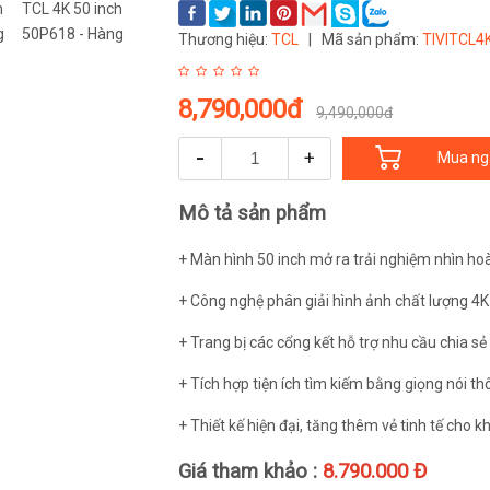
Thương hiệu:
TCL
|
Mã sản phẩm:
TIVITCL4
8,790,000đ
9,490,000đ
-
+
Mua ng
Mô tả sản phẩm
+ Màn hình 50 inch mở ra trải nghiệm nhìn ho
+ Công nghệ phân giải hình ảnh chất lượng 4K
+ Trang bị các cổng kết hỗ trợ nhu cầu chia sẻ
+ Tích hợp tiện ích tìm kiếm bằng giọng nói t
+ Thiết kế hiện đại, tăng thêm vẻ tinh tế cho k
Giá tham khảo :
8.790.000 Đ