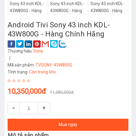
Android Tivi Sony 43 inch KDL-
43W800G - Hàng Chính Hãng
Thương hiệu:
Sony
|
Mã sản phẩm:
TVSONY-43W800G
Tình trạng:
Còn trong kho
10,350,000đ
11,380,000đ
-
+
Mua ngay
Mô tả sản phẩm