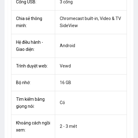
Cổng USB:
3 cổng
Chia sẻ thông
Chromecast built-in, Video & TV
minh:
SideView
Hệ điều hành -
Android
Giao diện:
Trình duyệt web:
Vewd
Bộ nhớ:
16 GB
Tìm kiếm bằng
Có
giọng nói:
Khoảng cách ngồi
2 - 3 mét
xem: