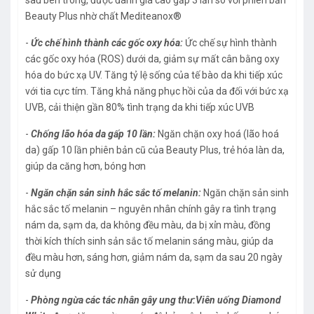
Beauty Plus nhờ chất Mediteanox®
-
Ức chế hình thành các gốc oxy hóa:
Ức chế sự hình thành
các gốc oxy hóa (ROS) dưới da, giảm sự mất cân bằng oxy
hóa do bức xạ UV. Tăng tỷ lệ sống của tế bào da khi tiếp xúc
với tia cực tím. Tăng khả năng phục hồi của da đối với bức xạ
UVB, cải thiện gần 80% tình trạng da khi tiếp xúc UVB
-
Chống lão hóa da gấp 10 lần:
Ngăn chặn oxy hoá (lão hoá
da) gấp 10 lần phiên bản cũ của Beauty Plus, trẻ hóa làn da,
giúp da căng hơn, bóng hơn
-
Ngăn chặn sản sinh hắc sắc tố melanin:
Ngăn chặn sản sinh
hắc sắc tố melanin – nguyên nhân chính gây ra tình trạng
nám da, sạm da, da không đều màu, da bị xỉn màu, đồng
thời kích thích sinh sản sắc tố melanin sáng màu, giúp da
đều màu hơn, sáng hơn, giảm nám da, sạm da sau 20 ngày
sử dụng
-
Phòng ngừa các tác nhân gây ung thư:
Viên uống Diamond