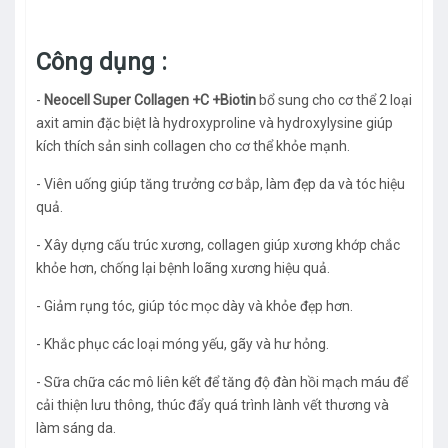
Công dụng :
-
Neocell Super Collagen +C +Biotin
bổ sung cho cơ thể 2 loại
axit amin đặc biệt là hydroxyproline và hydroxylysine giúp
kích thích sản sinh collagen cho cơ thể khỏe mạnh.
- Viên uống giúp tăng trưởng cơ bắp, làm đẹp da và tóc hiệu
quả.
- Xây dựng cấu trúc xương, collagen giúp xương khớp chắc
khỏe hơn, chống lại bệnh loãng xương hiệu quả.
- Giảm rụng tóc, giúp tóc mọc dày và khỏe đẹp hơn.
- Khắc phục các loại móng yếu, gãy và hư hỏng.
- Sữa chữa các mô liên kết để tăng độ đàn hồi mạch máu để
cải thiện lưu thông, thúc đẩy quá trình lành vết thương và
làm sáng da.