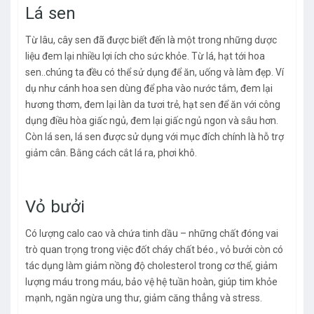
Lá sen
Từ lâu, cây sen đã được biết đến là một trong những dược
liệu đem lại nhiều lợi ích cho sức khỏe. Từ lá, hạt tới hoa
sen..chúng ta đều có thể sử dụng để ăn, uống và làm đẹp. Ví
dụ như cánh hoa sen dùng để pha vào nước tắm, đem lại
hương thơm, đem lại làn da tươi trẻ, hạt sen để ăn với công
dụng điều hòa giấc ngủ, đem lại giấc ngủ ngon và sâu hơn.
Còn lá sen, lá sen được sử dụng với mục đích chính là hỗ trợ
giảm cân. Bằng cách cắt lá ra, phơi khô.
Vỏ bưởi
Có lượng calo cao và chứa tinh dầu – những chất đóng vai
trò quan trọng trong việc đốt cháy chất béo., vỏ bưởi còn có
tác dụng làm giảm nồng độ cholesterol trong cơ thể, giảm
lượng máu trong máu, bảo vệ hệ tuần hoàn, giúp tim khỏe
mạnh, ngăn ngừa ung thư, giảm căng thẳng và stress.