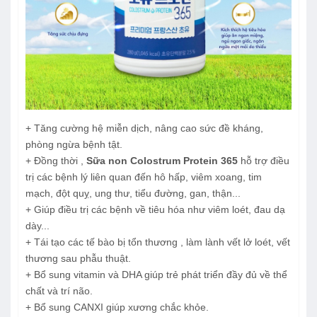
+ Tăng cường hệ miễn dịch, nâng cao sức đề kháng,
phòng ngừa bệnh tật.
+ Đồng thời ,
Sữa non Colostrum Protein 365
hỗ trợ điều
trị các bệnh lý liên quan đến hô hấp, viêm xoang, tim
mạch, đột quỵ, ung thư, tiểu đường, gan, thận...
+ Giúp điều trị các bệnh về tiêu hóa như viêm loét, đau dạ
dày...
+ Tái tạo các tế bào bị tổn thương , làm lành vết lở loét, vết
thương sau phẫu thuật.
+ Bổ sung vitamin và DHA giúp trẻ phát triển đầy đủ về thể
chất và trí não.
+ Bổ sung CANXI giúp xương chắc khỏe.