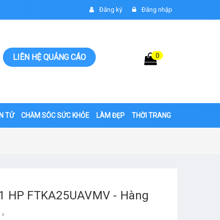
Đăng ký
Đăng nhập
0
Giỏ hàng
LIÊN HỆ QUẢNG CÁO
0đ
ỆN TỬ
CHĂM SÓC SỨC KHỎE
LÀM ĐẸP
THỜI TRANG
r 1 HP FTKA25UAVMV - Hàng
›