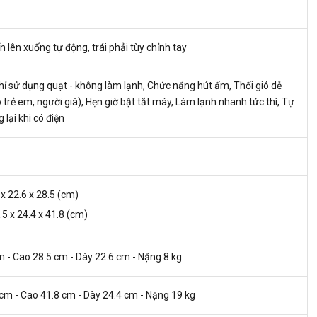
n lên xuống tự động, trái phải tùy chỉnh tay
hỉ sử dụng quạt - không làm lạnh, Chức năng hút ẩm, Thổi gió dễ
o trẻ em, người già), Hẹn giờ bật tắt máy, Làm lạnh nhanh tức thì, Tự
 lại khi có điện
 x 22.6 x 28.5 (cm)
.5 x 24.4 x 41.8 (cm)
m - Cao 28.5 cm - Dày 22.6 cm - Nặng 8 kg
 cm - Cao 41.8 cm - Dày 24.4 cm - Nặng 19 kg