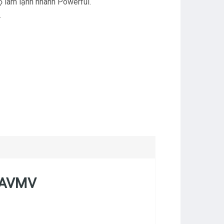
ộ làm lạnh nhanh Powerful.
.
5UAVMV