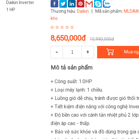
Thương hiệu:
Daikin
|
Mã sản phẩm:
MLDAIK
kho
8,650,000đ
10,990,000đ
-
+
Mua ng
Mô tả sản phẩm
+ Công suất: 1.0HP.
+ Loại máy lạnh: 1 chiều.
+ Luồng gió dễ chịu, tránh được gió thổi t
+ Tiết kiệm điện năng với công nghệ Inve
+ Độ bền cao với cánh tản nhiệt phủ 2 
điện áp cao - thấp.
+ Bảo vệ sức khỏe và đồ dùng trong gia