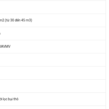
m2 (từ 30 đến 45 m3)
m
UAVMV
ới lọc bụi thô