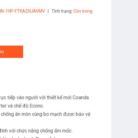
IN-1HP-FTKA25UAVMV
|
Tình trạng:
Còn trong
ay
rực tiếp vào người với thiết kế mới Coanda.
rter và chế độ Econo.
lớp chống ăn mòn cùng bo mạch được bảo vệ
 đình với chức năng chống ẩm mốc.