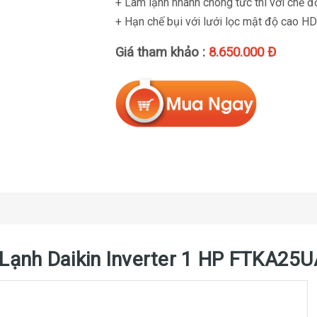
+ Làm lạnh nhanh chóng tức thì với chế đ
+ Hạn chế bụi với lưới lọc mật độ cao HD
Giá tham khảo :
8.650.000 Đ
áy Lạnh Daikin Inverter 1 HP FTKA2