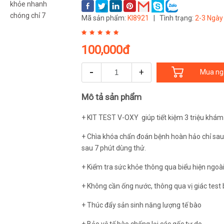
Mã sản phẩm:
KI8921
|
Tình trạng:
2-3 Ngày
100,000đ
-
+
Mua ng
Mô tả sản phẩm
+ KIT TEST V-OXY giúp tiết kiệm 3 triệu khá
+ Chìa khóa chẩn đoán bệnh hoàn hảo chỉ sau
sau 7 phút dùng thử.
+ Kiểm tra sức khỏe thông qua biểu hiện ngoài
+ Không cần ống nước, thông qua vị giác tes
+ Thúc đẩy sản sinh năng lượng tế bào
+ Bảo vệ tế bào chống lại các gốc tự do