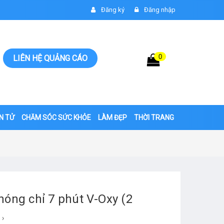
Đăng ký
Đăng nhập
0
Giỏ hàng
LIÊN HỆ QUẢNG CÁO
0đ
ỆN TỬ
CHĂM SÓC SỨC KHỎE
LÀM ĐẸP
THỜI TRANG
hóng chỉ 7 phút V-Oxy (2
›