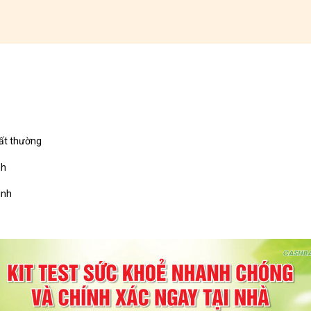
bất thường
nh
ình