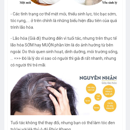
- Các tình trạng cơ thể mệt mỏi, thiếu sinh lực, tóc bạc sớm,
tóc rụng,…. ở trên chính là những biểu hiện đầu tiên của quá
trình lão hóa.
- Lão hóa (Già đi) thường đến vì tuổi tác, nhưng trên thực tế
lão hóa SỚM hay MUỘN phần lớn là do ảnh hưởng từ bên
ngoài: Do thói quen sinh hoạt, dinh dưỡng, môi trường sống,
… =>> Đó là lý do vì sao có người thì già đi rất nhanh, nhưng
có người thì trẻ mãi.
Tuổi tác không thể thay đổi, nhưng bạn có thể làm tóc đen
trở lại với Hà thủ ô đỏ Phúc Khang