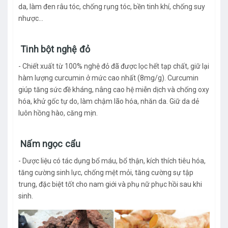
da, làm đen râu tóc, chống rụng tóc, bền tinh khí, chống suy
nhược…
Tinh bột nghệ đỏ
- Chiết xuất từ 100% nghệ đỏ đã được lọc hết tạp chất, giữ lại
hàm lượng curcumin ở mức cao nhất (8mg/g). Curcumin
giúp tăng sức đề kháng, nâng cao hệ miễn dịch và chống oxy
hóa, khử gốc tự do, làm chậm lão hóa, nhăn da. Giữ da dẻ
luôn hồng hào, căng mịn.
Nấm ngọc cẩu
- Dược liệu có tác dụng bổ máu, bổ thận, kích thích tiêu hóa,
tăng cường sinh lực, chống mệt mỏi, tăng cường sự tập
trung, đặc biệt tốt cho nam giới và phụ nữ phục hồi sau khi
sinh.