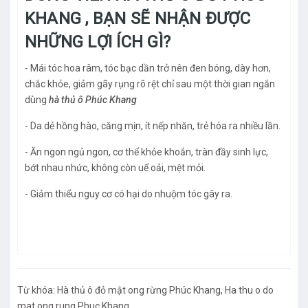
KHANG , BẠN SẼ NHẬN ĐƯỢC
NHỮNG LỢI ÍCH GÌ?
- Mái tóc hoa râm, tóc bạc dần trở nên đen bóng, dày hơn,
chắc khỏe, giảm gãy rụng rõ rệt chỉ sau một thời gian ngắn
dùng
hà thủ ô Phúc Khang
- Da dẻ hồng hào, căng mịn, ít nếp nhăn, trẻ hóa ra nhiều lần.
- Ăn ngon ngủ ngon, cơ thể khỏe khoắn, tràn đầy sinh lực,
bớt nhau nhức, không còn uể oải, mệt mỏi.
- Giảm thiểu nguy cơ có hại do nhuộm tóc gây ra.
Từ khóa:
Hà thủ ô đỏ mật ong rừng Phúc Khang
,
Ha thu o do
mat ong rung Phuc Khang