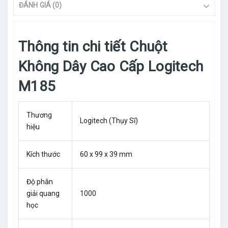
ĐÁNH GIÁ (0)
Thông tin chi tiết Chuột
Không Dây Cao Cấp Logitech
M185
Thương
Logitech (Thụy Sĩ)
hiệu
Kích thước
60 x 99 x 39 mm
Độ phân
giải quang
1000
học