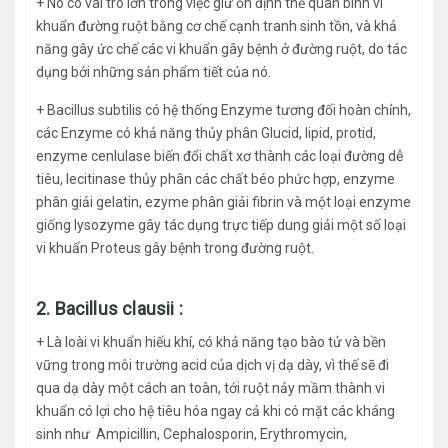
+ Nó có vai trò lớn trong việc giữ ổn định thế quân bình vi
khuẩn đường ruột bằng cơ chế cạnh tranh sinh tồn, và khả
năng gây ức chế các vi khuẩn gây bệnh ở đường ruột, do tác
dụng bởi những sản phẩm tiết của nó.
+ Bacillus subtilis có hệ thống Enzyme tương đối hoàn chỉnh,
các Enzyme có khả năng thủy phân Glucid, lipid, protid,
enzyme cenlulase biến đổi chất xơ thành các loại đường dễ
tiêu, lecitinase thủy phân các chất béo phức hợp, enzyme
phân giải gelatin, ezyme phân giải fibrin và một loại enzyme
giống lysozyme gây tác dụng trực tiếp dung giải một số loại
vi khuẩn Proteus gây bệnh trong đường ruột.
2. Bacillus clausii :
+ Là loài vi khuẩn hiếu khí, có khả năng tạo bào tử và bền
vững trong môi trường acid của dịch vị dạ dày, vì thế sẽ đi
qua dạ dày một cách an toàn, tới ruột nảy mầm thành vi
khuẩn có lợi cho hệ tiêu hóa ngay cả khi có mặt các kháng
sinh như Ampicillin, Cephalosporin, Erythromycin,