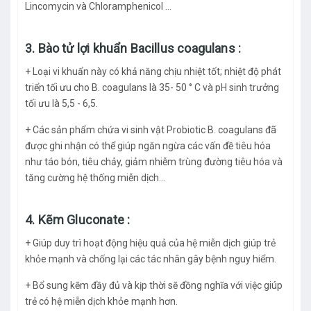
Lincomycin và Chloramphenicol ...
3. Bào tử lợi khuẩn Bacillus coagulans :
+ Loại vi khuẩn này có khả năng chịu nhiệt tốt; nhiệt độ phát
triển tối ưu cho B. coagulans là 35- 50 ° C và pH sinh trưởng
tối ưu là 5,5 - 6,5.
+ Các sản phẩm chứa vi sinh vật Probiotic B. coagulans đã
được ghi nhận có thể giúp ngăn ngừa các vấn đề tiêu hóa
như táo bón, tiêu chảy, giảm nhiễm trùng đường tiêu hóa và
tăng cường hệ thống miễn dịch...
4. Kẽm Gluconate :
+ Giúp duy trì hoạt động hiệu quả của hệ miễn dịch giúp trẻ
khỏe mạnh và chống lại các tác nhân gây bệnh nguy hiểm.
+ Bổ sung kẽm đầy đủ và kịp thời sẽ đồng nghĩa với việc giúp
trẻ có hệ miễn dịch khỏe mạnh hơn.