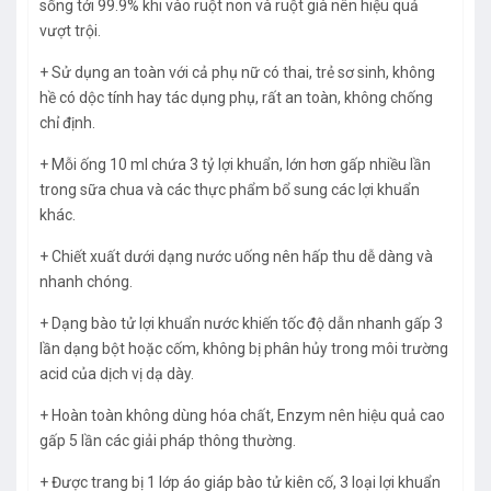
sống tới 99.9% khi vào ruột non và ruột già nên hiệu quả
vượt trội.
+ Sử dụng an toàn với cả phụ nữ có thai, trẻ sơ sinh, không
hề có dộc tính hay tác dụng phụ, rất an toàn, không chống
chỉ định.
+ Mỗi ống 10 ml chứa 3 tỷ lợi khuẩn, lớn hơn gấp nhiều lần
trong sữa chua và các thực phẩm bổ sung các lợi khuẩn
khác.
+ Chiết xuất dưới dạng nước uống nên hấp thu dễ dàng và
nhanh chóng.
+ Dạng bào tử lợi khuẩn nước khiến tốc độ dẫn nhanh gấp 3
lần dạng bột hoặc cốm, không bị phân hủy trong môi trường
acid của dịch vị dạ dày.
+ Hoàn toàn không dùng hóa chất, Enzym nên hiệu quả cao
gấp 5 lần các giải pháp thông thường.
+ Được trang bị 1 lớp áo giáp bào tử kiên cố, 3 loại lợi khuẩn