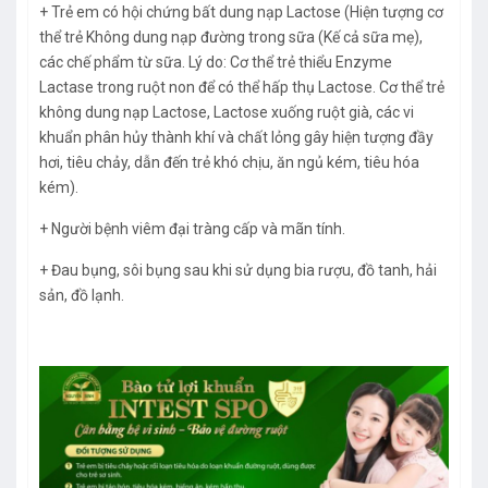
+ Trẻ em có hội chứng bất dung nạp Lactose (Hiện tượng cơ
thể trẻ Không dung nạp đường trong sữa (Kế cả sữa mẹ),
các chế phẩm từ sữa. Lý do: Cơ thể trẻ thiểu Enzyme
Lactase trong ruột non để có thể hấp thụ Lactose. Cơ thể trẻ
không dung nạp Lactose, Lactose xuống ruột già, các vi
khuẩn phân hủy thành khí và chất lỏng gây hiện tượng đầy
hơi, tiêu chảy, dẫn đến trẻ khó chịu, ăn ngủ kém, tiêu hóa
kém).
+ Người bệnh viêm đại tràng cấp và mãn tính.
+ Đau bụng, sôi bụng sau khi sử dụng bia rượu, đồ tanh, hải
sản, đồ lạnh.